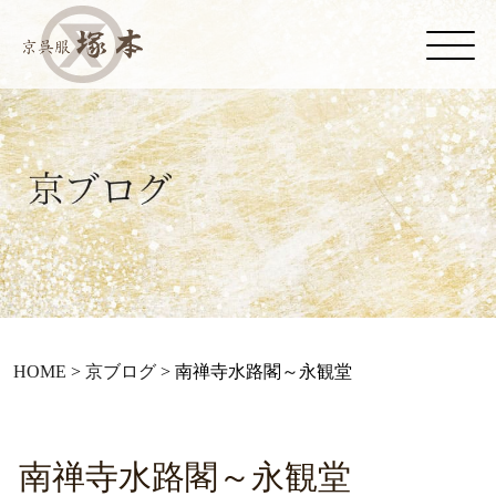
HOME
>
京ブログ
>
南禅寺水路閣～永観堂
南禅寺水路閣～永観堂