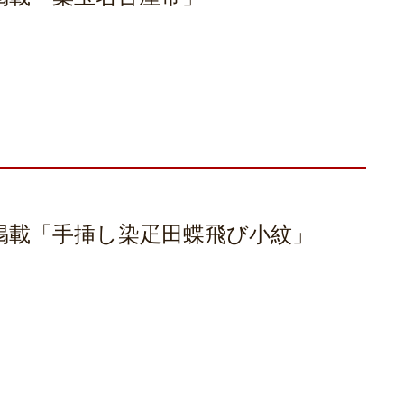
号掲載「手挿し染疋田蝶飛び小紋」