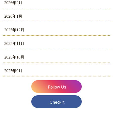
2026年2月
2026年1月
2025年12月
2025年11月
2025年10月
2025年9月
Follow Us
Check It