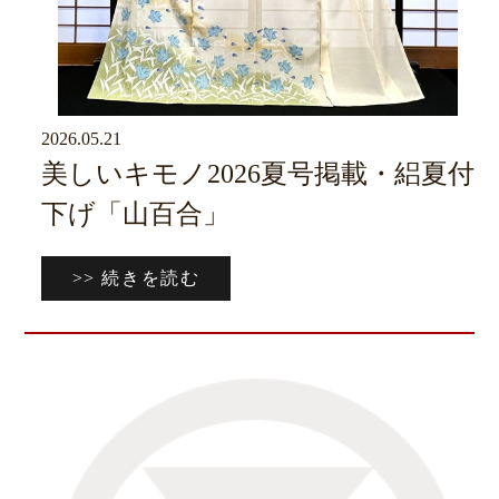
2026.05.21
京ブログ
美しいキモノ2026夏号掲載・絽夏付
下げ「山百合」
>> 続きを読む