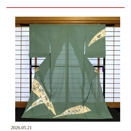
2026.05.21
京ブログ