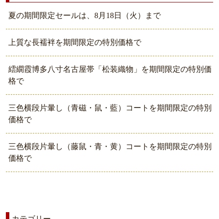
夏の期間限定セールは、8月18日（火）まで
上質な長襦袢を期間限定の特別価格で
繧繝霞博多八寸名古屋帯「松装織物」を期間限定の特別価
格で
三色横段片暈し（青磁・鼠・藍）コートを期間限定の特別
価格で
三色横段片暈し（藤鼠・青・黄）コートを期間限定の特別
価格で
カテゴリー