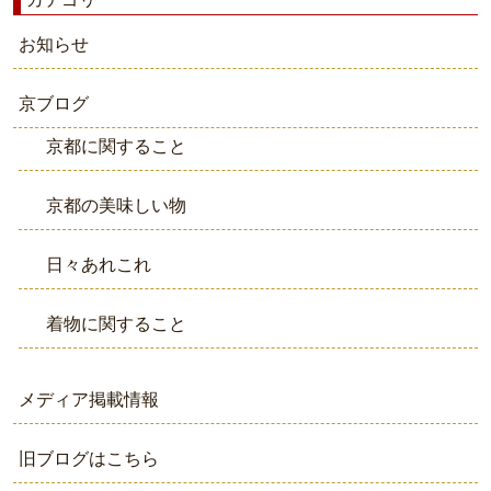
お知らせ
京ブログ
京都に関すること
京都の美味しい物
日々あれこれ
着物に関すること
メディア掲載情報
旧ブログはこちら