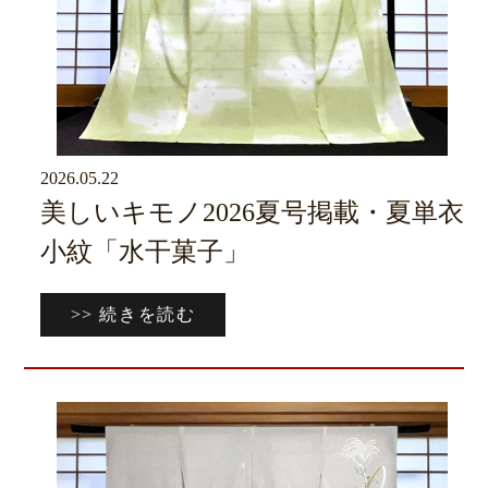
2026.05.22
京ブログ
美しいキモノ2026夏号掲載・夏単衣
小紋「水干菓子」
>> 続きを読む