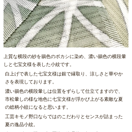
上質な横段の紗を鶸色のボカシに染め、濃い鶸色の横段暈
しと七宝文様を表した小紋です。
白上げで表した七宝文様は銀で縁取り、涼しさと華やか
さを表現しております。
濃い鶸色の横段暈しは位置をずらして仕立てますので、
市松暈しの様な地色に七宝文様が浮かび上がる素敵な夏
の総柄小紋になると思います。
工芸キモノ野口ならではのこだわりとセンスが詰まった
夏の逸品小紋。