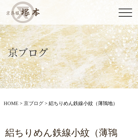
HOME
>
京ブログ
>
絽ちりめん鉄線小紋（薄鴇地）
絽ちりめん鉄線小紋（薄鴇