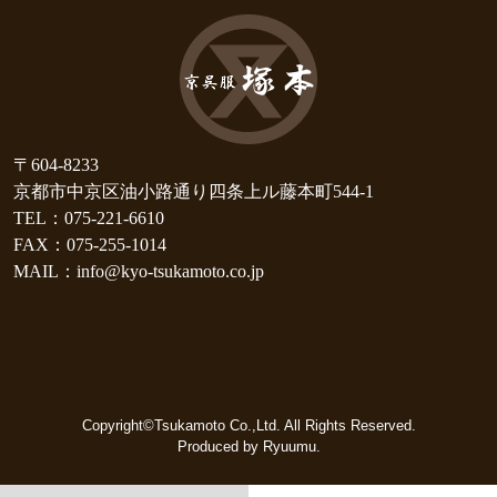
〒604-8233
京都市中京区油小路通り四条上ル藤本町544-1
TEL：075-221-6610
FAX：075-255-1014
MAIL：info@kyo-tsukamoto.co.jp
Copyright©Tsukamoto Co.,Ltd. All Rights Reserved.
Produced by Ryuumu.