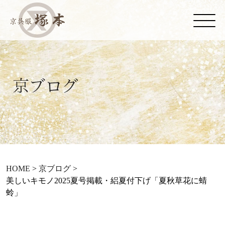
HOME
>
京ブログ
>
美しいキモノ2025夏号掲載・絽夏付下げ「夏秋草花に蜻
蛉」