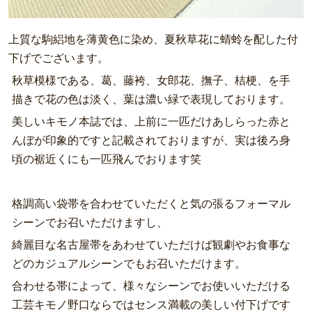
上質な駒絽地を薄黄色に染め、夏秋草花に蜻蛉を配した付
下げでございます。
秋草模様である、葛、藤袴、女郎花、撫子、桔梗、を手
描きで花の色は淡く、葉は濃い緑で表現しております。
美しいキモノ本誌では、上前に一匹だけあしらった赤と
んぼが印象的ですと記載されておりますが、実は後ろ身
頃の裾近くにも一匹飛んでおります笑
格調高い袋帯を合わせていただくと気の張るフォーマル
シーンでお召いただけますし、
綺麗目な名古屋帯をあわせていただけば観劇やお食事な
どのカジュアルシーンでもお召いただけます。
合わせる帯によって、様々なシーンでお使いいただける
工芸キモノ野口ならではセンス満載の美しい付下げです