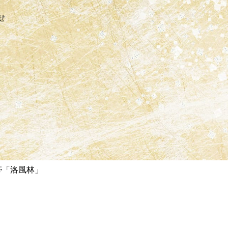
せ
帯「洛風林」