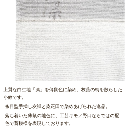
上質な白生地「凛」を薄鼠色に染め、枝葵の柄を散らした
小紋です。
糸目型手挿し友禅と染疋田で染めあげられた逸品。
落ち着いた薄鼠の地色に、工芸キモノ野口ならではの配
色で葵模様を表現しております。