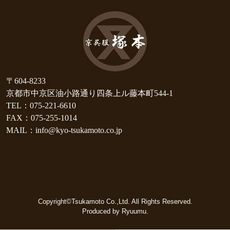
〒604-8233
京都市中京区油小路通り四条上ル藤本町544-1
TEL：075-221-6610
FAX：075-255-1014
MAIL：info@kyo-tsukamoto.co.jp
Copyright©Tsukamoto Co.,Ltd. All Rights Reserved.
Produced by Ryuumu.