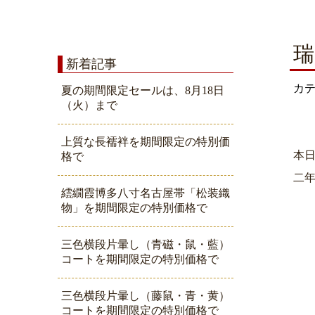
瑞
新着記事
カ
夏の期間限定セールは、8月18日
（火）まで
上質な長襦袢を期間限定の特別価
本
格で
二
繧繝霞博多八寸名古屋帯「松装織
物」を期間限定の特別価格で
三色横段片暈し（青磁・鼠・藍）
コートを期間限定の特別価格で
三色横段片暈し（藤鼠・青・黄）
コートを期間限定の特別価格で