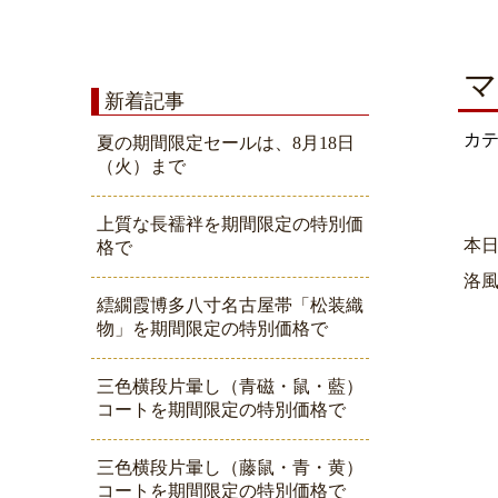
マ
新着記事
カ
夏の期間限定セールは、8月18日
（火）まで
上質な長襦袢を期間限定の特別価
本
格で
洛
繧繝霞博多八寸名古屋帯「松装織
物」を期間限定の特別価格で
三色横段片暈し（青磁・鼠・藍）
コートを期間限定の特別価格で
三色横段片暈し（藤鼠・青・黄）
コートを期間限定の特別価格で