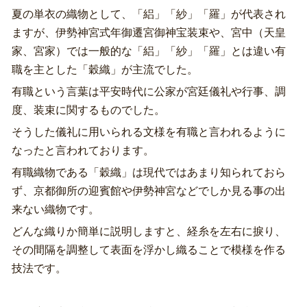
夏の単衣の織物として、「絽」「紗」「羅」が代表され
ますが、伊勢神宮式年御遷宮御神宝装束や、宮中（天皇
家、宮家）では一般的な「絽」「紗」「羅」とは違い有
職を主とした「穀織」が主流でした。
有職という言葉は平安時代に公家が宮廷儀礼や行事、調
度、装束に関するものでした。
そうした儀礼に用いられる文様を有職と言われるように
なったと言われております。
有職織物である「穀織」は現代ではあまり知られておら
ず、京都御所の迎賓館や伊勢神宮などでしか見る事の出
来ない織物です。
どんな織りか簡単に説明しますと、経糸を左右に捩り、
その間隔を調整して表面を浮かし織ることで模様を作る
技法です。