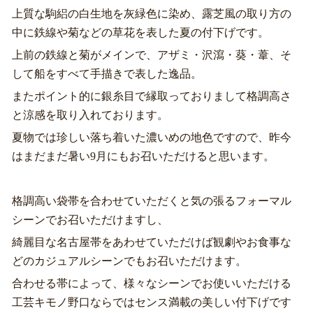
上質な駒絽の白生地を灰緑色に染め、露芝風の取り方の
中に鉄線や菊などの草花を表した夏の付下げです。
上前の鉄線と菊がメインで、アザミ・沢瀉・葵・葦、そ
して船をすべて手描きで表した逸品。
またポイント的に銀糸目で縁取っておりまして格調高さ
と涼感を取り入れております。
夏物では珍しい落ち着いた濃いめの地色ですので、昨今
はまだまだ暑い9月にもお召いただけると思います。
格調高い袋帯を合わせていただくと気の張るフォーマル
シーンでお召いただけますし、
綺麗目な名古屋帯をあわせていただけば観劇やお食事な
どのカジュアルシーンでもお召いただけます。
合わせる帯によって、様々なシーンでお使いいただける
工芸キモノ野口ならではセンス満載の美しい付下げです