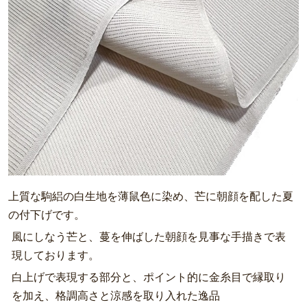
上質な駒絽の白生地を薄鼠色に染め、芒に朝顔を配した夏
の付下げです。
風にしなう芒と、蔓を伸ばした朝顔を見事な手描きで表
現しております。
白上げで表現する部分と、ポイント的に金糸目で縁取り
を加え、格調高さと涼感を取り入れた逸品