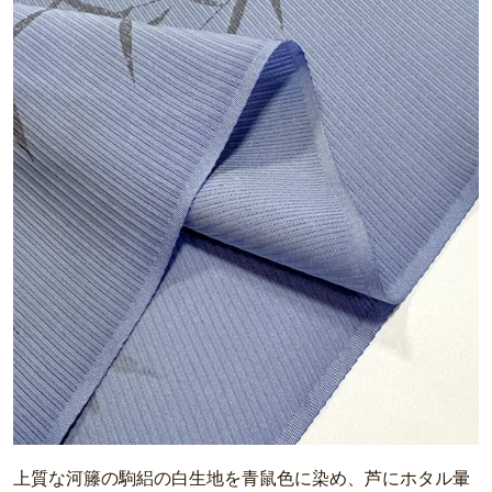
上質な河籐の駒絽の白生地を青鼠色に染め、芦にホタル暈