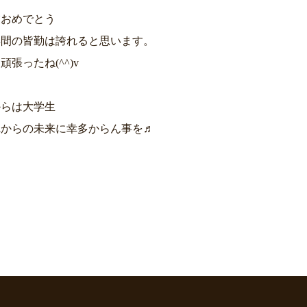
業おめでとう
年間の皆勤は誇れると思います。
頑張ったね(^^)v
からは大学生
れからの未来に幸多からん事を♬