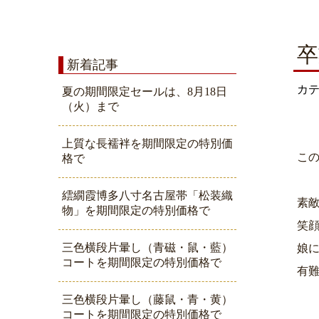
卒
新着記事
カ
夏の期間限定セールは、8月18日
（火）まで
上質な長襦袢を期間限定の特別価
こ
格で
繧繝霞博多八寸名古屋帯「松装織
素敵
物」を期間限定の特別価格で
笑
三色横段片暈し（青磁・鼠・藍）
娘
コートを期間限定の特別価格で
有
三色横段片暈し（藤鼠・青・黄）
コートを期間限定の特別価格で