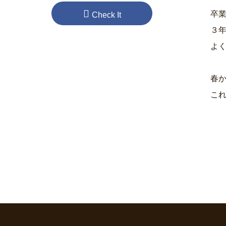
卒
Check It
３
よく
春
こ