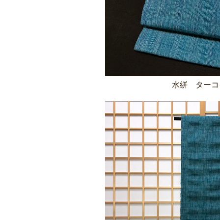
水絣 ターコ