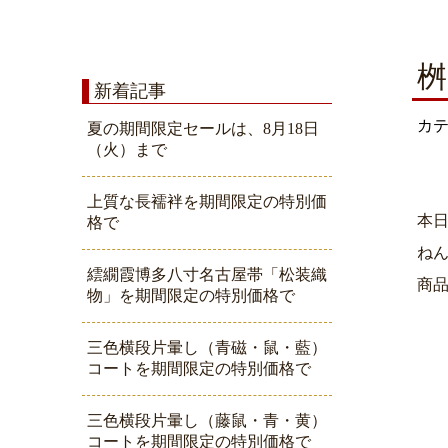
桝
新着記事
カ
夏の期間限定セールは、8月18日
（火）まで
上質な長襦袢を期間限定の特別価
本
格で
ね
繧繝霞博多八寸名古屋帯「松装織
商
物」を期間限定の特別価格で
三色横段片暈し（青磁・鼠・藍）
コートを期間限定の特別価格で
三色横段片暈し（藤鼠・青・黄）
コートを期間限定の特別価格で