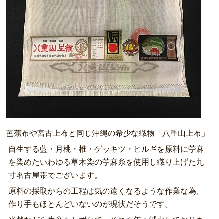
芭蕉布や宮古上布と同じ沖縄の希少な織物「八重山上布」
自生する藍・月桃・椎・ゲッキツ・ヒルギを原料に苧麻
を染めたいわゆる草木染の苧麻糸を使用し織り上げた九
寸名古屋帯でございます。
原料の採取からの工程は気の遠くなるような作業な為、
作り手もほとんどいないのが現状だそうです。