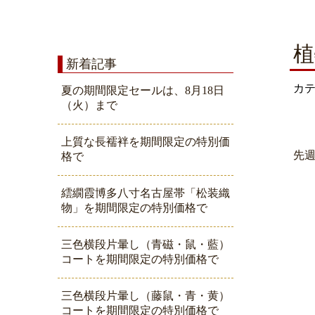
植
新着記事
カ
夏の期間限定セールは、8月18日
（火）まで
上質な長襦袢を期間限定の特別価
先
格で
繧繝霞博多八寸名古屋帯「松装織
物」を期間限定の特別価格で
三色横段片暈し（青磁・鼠・藍）
コートを期間限定の特別価格で
三色横段片暈し（藤鼠・青・黄）
コートを期間限定の特別価格で