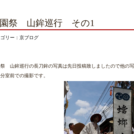
園祭 山鉾巡行 その1
テゴリー：京ブログ
園祭 山鉾巡行の長刀鉾の写真は先日投稿致しましたので他の
社分室前での撮影です。