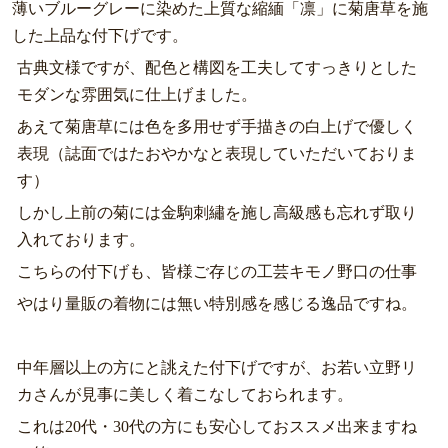
薄いブルーグレーに染めた上質な縮緬「凛」に菊唐草を施
した上品な付下げです。
古典文様ですが、配色と構図を工夫してすっきりとした
モダンな雰囲気に仕上げました。
あえて菊唐草には色を多用せず手描きの白上げで優しく
表現（誌面ではたおやかなと表現していただいておりま
す）
しかし上前の菊には金駒刺繡を施し高級感も忘れず取り
入れております。
こちらの付下げも、皆様ご存じの工芸キモノ野口の仕事
やはり量販の着物には無い特別感を感じる逸品ですね。
中年層以上の方にと誂えた付下げですが、お若い立野リ
カさんが見事に美しく着こなしておられます。
これは20代・30代の方にも安心しておススメ出来ますね