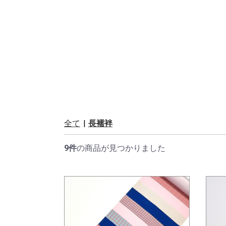
全て
|
長襦袢
9件
の商品が見つかりました