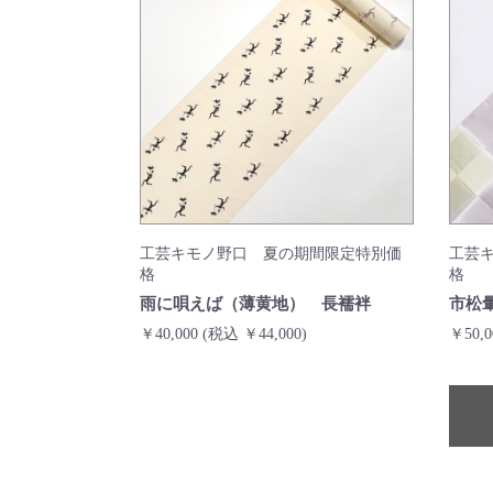
工芸キモノ野口 夏の期間限定特別価
工芸
格
格
雨に唄えば（薄黄地） 長襦袢
市松
￥40,000
(税込 ￥44,000)
￥50,