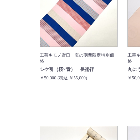
工芸キモノ野口 夏の期間限定特別価
工芸
格
格
シケ引（桜×青） 長襦袢
丸に
￥50,000
(税込 ￥55,000)
￥50,