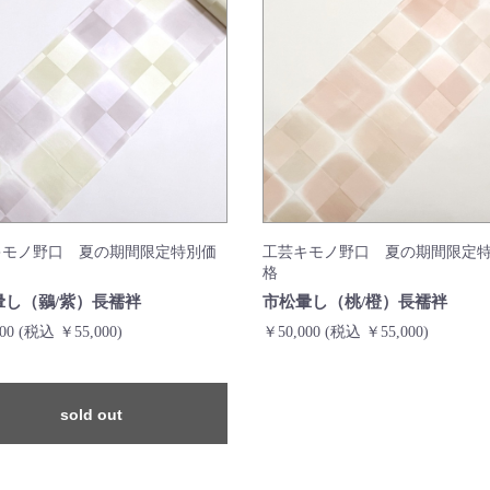
キモノ野口 夏の期間限定特別価
工芸キモノ野口 夏の期間限定
格
暈し（鶸/紫）長襦袢
市松暈し（桃/橙）長襦袢
000
(税込 ￥55,000)
￥50,000
(税込 ￥55,000)
sold out