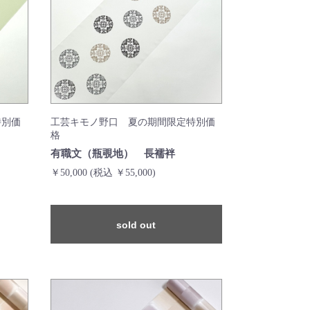
特別価
工芸キモノ野口 夏の期間限定特別価
格
有職文（瓶覗地） 長襦袢
￥50,000
(税込 ￥55,000)
sold out