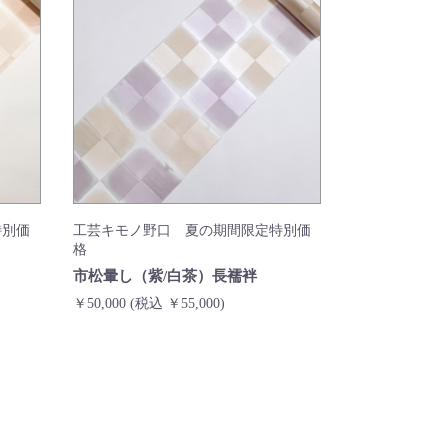
特別価
工芸キモノ野口 夏の期間限定特別価
格
市松暈し（紫/白茶）長襦袢
￥50,000
(税込 ￥55,000)