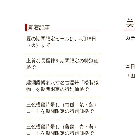
美
新着記事
カ
夏の期間限定セールは、8月18日
（火）まで
上質な長襦袢を期間限定の特別価
本
格で
「
繧繝霞博多八寸名古屋帯「松装織
物」を期間限定の特別価格で
三色横段片暈し（青磁・鼠・藍）
コートを期間限定の特別価格で
三色横段片暈し（藤鼠・青・黄）
コートを期間限定の特別価格で