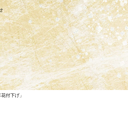
せ
草花付下げ」