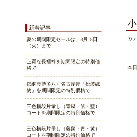
小
新着記事
カ
夏の期間限定セールは、8月18日
（火）まで
上質な長襦袢を期間限定の特別価
本
格で
繧繝霞博多八寸名古屋帯「松装織
物」を期間限定の特別価格で
三色横段片暈し（青磁・鼠・藍）
コートを期間限定の特別価格で
三色横段片暈し（藤鼠・青・黄）
コートを期間限定の特別価格で