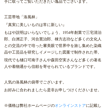
手に取ってご覧いただきたい逸品でございます。
工芸帯地「洛風林」
『真実に美しいものは常に新しい』
もはや説明はいらないでしょう、1954年創業で三宅清治
郎、白洲正子、河合寛治郎、棟方志功など多くの文化人
との交流の中で培った審美眼で世界中を旅し集めた染織
品や工芸品を研究しイメージした図案で制作された帯。
現代でも樋口可南子さんや森田空実さんなど多くの著名
人や着物通から信頼を寄せられているブランドです。
人気の洛風林の袋帯でございます。
お好みに合われましたら是非お申しつけくださいませ。
※価格は弊社ホームページの
オンラインストア
に記載し