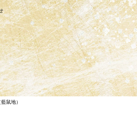
せ
（藍鼠地）