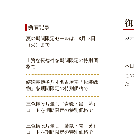
御
新着記事
カ
夏の期間限定セールは、8月18日
（火）まで
上質な長襦袢を期間限定の特別価
本
格で
この
繧繝霞博多八寸名古屋帯「松装織
た
物」を期間限定の特別価格で
三色横段片暈し（青磁・鼠・藍）
コートを期間限定の特別価格で
三色横段片暈し（藤鼠・青・黄）
コートを期間限定の特別価格で