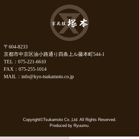
〒604-8233
京都市中京区油小路通り四条上ル藤本町544-1
TEL：075-221-6610
FAX：075-255-1014
MAIL：info@kyo-tsukamoto.co.jp
Copyright©Tsukamoto Co.,Ltd. All Rights Reserved.
Produced by Ryuumu.