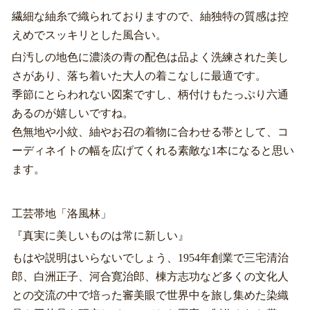
繊細な紬糸で織られておりますので、紬独特の質感は控
えめでスッキリとした風合い。
白汚しの地色に濃淡の青の配色は品よく洗練された美し
さがあり、落ち着いた大人の着こなしに最適です。
季節にとらわれない図案ですし、柄付けもたっぷり六通
あるのが嬉しいですね。
色無地や小紋、紬やお召の着物に合わせる帯として、コ
ーディネイトの幅を広げてくれる素敵な1本になると思い
ます。
工芸帯地「洛風林」
『真実に美しいものは常に新しい』
もはや説明はいらないでしょう、1954年創業で三宅清治
郎、白洲正子、河合寛治郎、棟方志功など多くの文化人
との交流の中で培った審美眼で世界中を旅し集めた染織