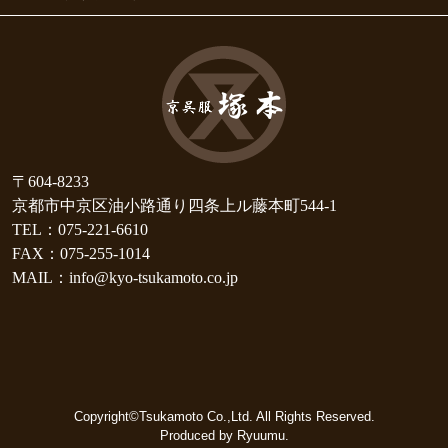
〒604-8233
京都市中京区油小路通り四条上ル藤本町544-1
TEL：075-221-6610
FAX：075-255-1014
MAIL：info@kyo-tsukamoto.co.jp
Copyright©Tsukamoto Co.,Ltd. All Rights Reserved.
Produced by Ryuumu.