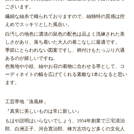
ございます。
繊細な紬糸で織られておりますので、紬独特の質感は控
えめでスッキリとした風合い。
白汚しの地色に濃淡の鼠色の配色は品よく洗練された美
しさがあり、落ち着いた大人の着こなしに最適です。
季節にとらわれない図案ですし、柄付けもたっぷり六通
あるのが嬉しいですね。
色無地や小紋、紬やお召の着物に合わせる帯として、コ
ーディネイトの幅を広げてくれる素敵な1本になると思い
ます。
工芸帯地「洛風林」
『真実に美しいものは常に新しい』
もはや説明はいらないでしょう、1954年創業で三宅清治
郎、白洲正子、河合寛治郎、棟方志功など多くの文化人