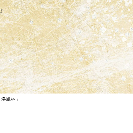
せ
「洛風林」