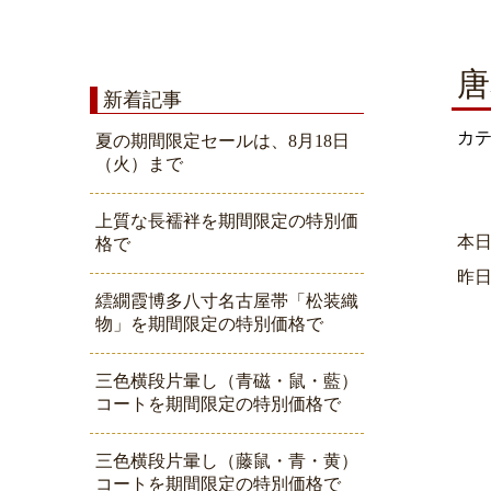
唐
新着記事
カ
夏の期間限定セールは、8月18日
（火）まで
上質な長襦袢を期間限定の特別価
本
格で
昨
繧繝霞博多八寸名古屋帯「松装織
物」を期間限定の特別価格で
三色横段片暈し（青磁・鼠・藍）
コートを期間限定の特別価格で
三色横段片暈し（藤鼠・青・黄）
コートを期間限定の特別価格で