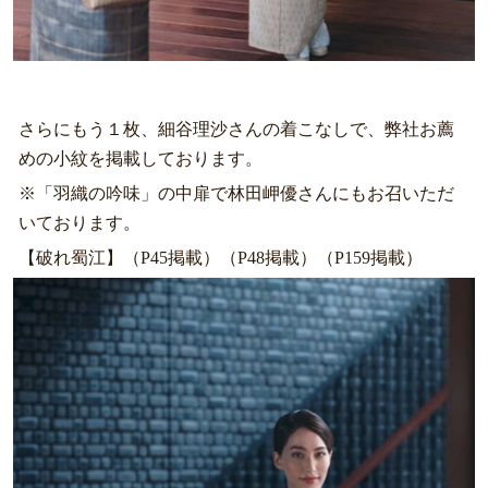
さらにもう１枚、細谷理沙さんの着こなしで、弊社お薦
めの小紋を掲載しております。
※「羽織の吟味」の中扉で林田岬優さんにもお召いただ
いております。
【破れ蜀江】（P45掲載）（P48掲載）（P159掲載）