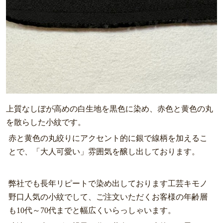
上質なしぼが高めの白生地を黒色に染め、赤色と黄色の丸
を散らした小紋です。
赤と黄色の丸絞りにアクセント的に銀で線柄を加えるこ
とで、「大人可愛い」雰囲気を醸し出しております。
弊社でも長年リピートで染め出しております工芸キモノ
野口人気の小紋でして、ご注文いただくお客様の年齢層
も10代～70代までと幅広くいらっしゃいます。