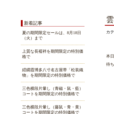
雲
新着記事
カ
夏の期間限定セールは、8月18日
（火）まで
上質な長襦袢を期間限定の特別価
本
格で
待
繧繝霞博多八寸名古屋帯「松装織
物」を期間限定の特別価格で
三色横段片暈し（青磁・鼠・藍）
コートを期間限定の特別価格で
三色横段片暈し（藤鼠・青・黄）
コートを期間限定の特別価格で