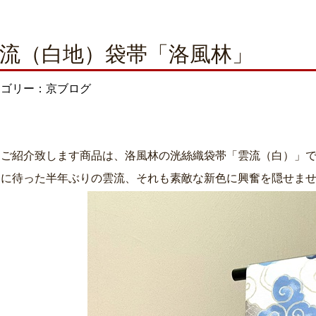
流（白地）袋帯「洛風林」
テゴリー：京ブログ
日ご紹介致します商品は、洛風林の洸絲織袋帯「雲流（白）」
ちに待った半年ぶりの雲流、それも素敵な新色に興奮を隠せま