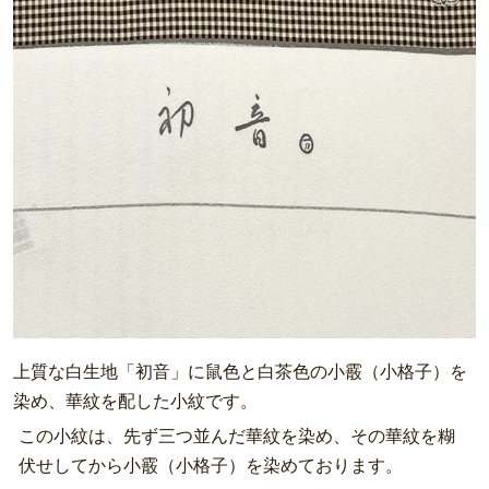
上質な白生地「初音」に鼠色と白茶色の小霰（小格子）を
染め、華紋を配した小紋です。
この小紋は、先ず三つ並んだ華紋を染め、その華紋を糊
伏せしてから小霰（小格子）を染めております。