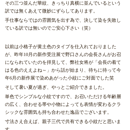
その三つ並んだ華紋、きっちり真横に並んでいるという
訳では無くあえて微妙にずらしてあります。
手仕事ならではの雰囲気を出す為で、決して染を失敗し
ている訳では無いのでご安心下さい（笑）
以前は小格子が黄土色のタイプを仕入れておりました
が、昨年10月の新作受注展で野口さんの会長さんがお召
になられていたのを拝見して、弊社女将が「会長の着て
はる色のええよね～」から話が始まり、待ちに待って今
年6月の新作展で染めあがった小紋にご対面でした笑
そして暑い夏が過ぎ、やっとご紹介できました。
単色でシンプルな小紋ですので、お召いただける年齢層
の広く、合わせる帯や小物によっても表情が変わるクラ
シックな雰囲気も持ち合わせた逸品でございます。
寸法さえ合えば、親子三代で共有できる小紋だと思いま
す。