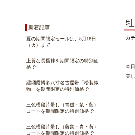
牡
新着記事
カ
夏の期間限定セールは、8月18日
（火）まで
上質な長襦袢を期間限定の特別価
本
格で
美
繧繝霞博多八寸名古屋帯「松装織
物」を期間限定の特別価格で
三色横段片暈し（青磁・鼠・藍）
コートを期間限定の特別価格で
三色横段片暈し（藤鼠・青・黄）
コートを期間限定の特別価格で