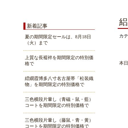
絽
新着記事
カ
夏の期間限定セールは、8月18日
（火）まで
上質な長襦袢を期間限定の特別価
本
格で
繧繝霞博多八寸名古屋帯「松装織
物」を期間限定の特別価格で
三色横段片暈し（青磁・鼠・藍）
コートを期間限定の特別価格で
三色横段片暈し（藤鼠・青・黄）
コートを期間限定の特別価格で