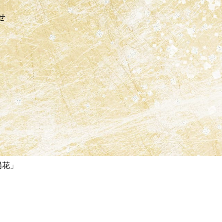
せ
陽花」