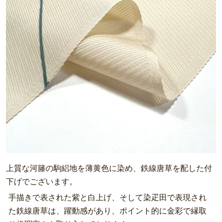
上質な河籐の駒絽地を薄黄色に染め、鉄線唐草を配した付
下げでございます。
手描きで表された紫と白上げ、そして染疋田で表現され
た鉄線唐草は、躍動感があり、ポイント的に金彩で縁取