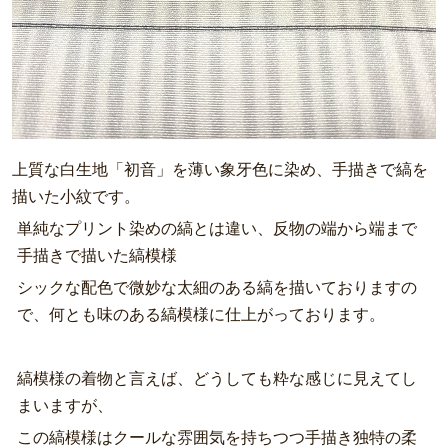
上質な白生地「初音」を薄い象牙色に染め、手描きで縞を
描いた小紋です。
単純なプリント染めの縞とは違い、反物の端から端まで
手描きで描いた縞模様
シックな配色で微妙な太細のある縞を描いておりますの
で、何とも味のある縞模様に仕上がっております。
縞模様の着物と言えば、どうしても粋な感じに見えてし
まいますが、
この縞模様はクールな雰囲気を持ちつつ手描き独特の柔