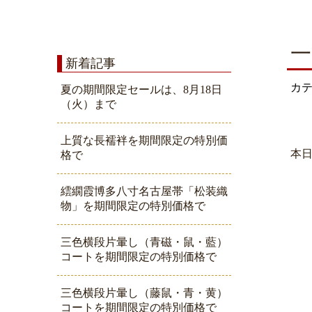
一
新着記事
カ
夏の期間限定セールは、8月18日
（火）まで
上質な長襦袢を期間限定の特別価
本
格で
繧繝霞博多八寸名古屋帯「松装織
物」を期間限定の特別価格で
三色横段片暈し（青磁・鼠・藍）
コートを期間限定の特別価格で
三色横段片暈し（藤鼠・青・黄）
コートを期間限定の特別価格で