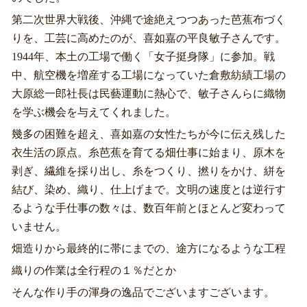
第二次世界大戦後、沖縄で途絶えつつあった芭蕉布づく
りを、工芸に高めたのが、喜如嘉の平良敏子さんです。
1944年、本土の工場で働く「女子挺身隊」に参加。戦
中、航空機を増産する工場になっていた倉敷紡績工場の
大原総一郎社長は民藝運動に熱心で、敏子さんらに織物
を学ぶ機会を与えてくれました。
幾多の困難を超え、喜如嘉の女性たちが今に伝え残した
衣生活の原点。糸芭蕉を育てる畑仕事に始まり、原木を
剥ぎ、繊維を採り出し、糸をつくり、撚りをかけ、絣を
結び、染め、織り、仕上げまで。文明の速度とは逆行す
るような手仕事の数々は、数百年前とほとんど変わって
いません。
畑造りから最終的に帯にまでの、途方になるような工程
織りの作業は全行程の１％だとか
そんな作り手の渾身の逸品でございますございます。