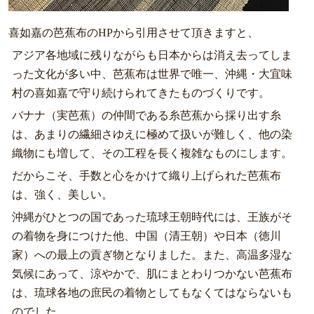
喜如嘉の芭蕉布のHPから引用させて頂きますと、
アジア各地域に残りながらも日本からは消え去ってしま
った文化が多い中、芭蕉布は世界で唯一、沖縄・大宜味
村の喜如嘉で守り続けられてきたものづくりです。
バナナ（実芭蕉）の仲間である糸芭蕉から採り出す糸
は、あまりの繊細さゆえに極めて扱いが難しく、他の染
織物にも増して、その工程を長く複雑なものにします。
だからこそ、手数と心をかけて織り上げられた芭蕉布
は、強く、美しい。
沖縄がひとつの国であった琉球王朝時代には、王族がそ
の着物を身につけた他、中国（清王朝）や日本（徳川
家）への最上の貢ぎ物となりました。また、高温多湿な
気候にあって、涼やかで、肌にまとわりつかない芭蕉布
は、琉球各地の庶民の着物としてもなくてはならないも
のでした。