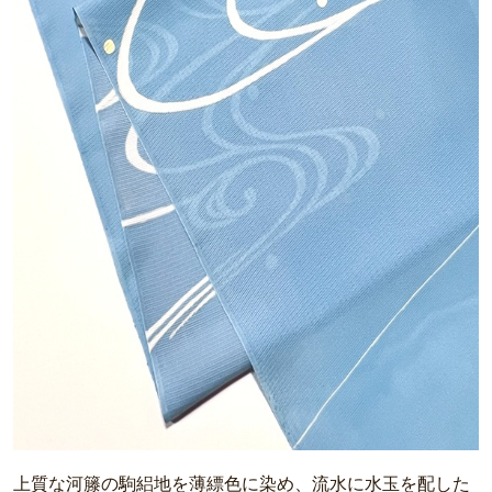
上質な河籐の駒絽地を薄縹色に染め、流水に水玉を配した